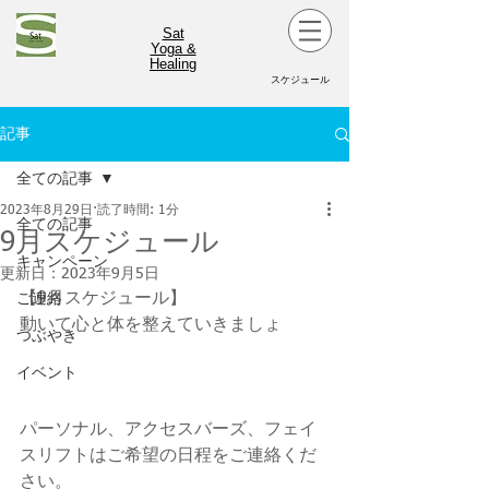
Sat
Yoga &
Healing
スケジュール
記事
全ての記事
2023年8月29日
読了時間: 1分
全ての記事
9月スケジュール
キャンペーン
更新日：
2023年9月5日
【9月スケジュール】
ご連絡
動いて心と体を整えていきましょ
つぶやき
イベント
パーソナル、アクセスバーズ、フェイ
スリフトはご希望の日程をご連絡くだ
さい。