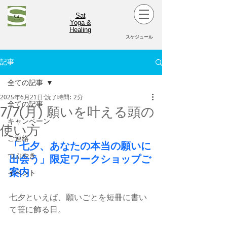
Sat
Yoga &
Healing
スケジュール
記事
全ての記事
2025年6月21日
読了時間: 2分
全ての記事
7/7(月) 願いを叶える頭の
キャンペーン
使い方
ご連絡
「七夕、あなたの本当の願いに
つぶやき
出会う」限定ワークショップご
案内
イベント
七夕といえば、願いごとを短冊に書い
て笹に飾る日。