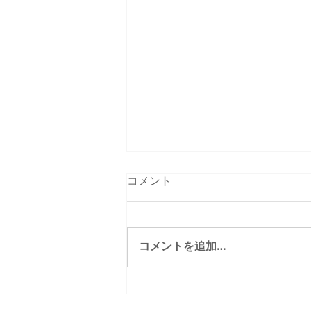
コメント
コメントを追加…
8/29(土)「あなたにとっての
健康って何ですか？」