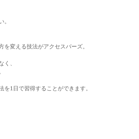
い。
方を変える技法がアクセスバーズ。
なく、
。
法を1日で習得することができます。