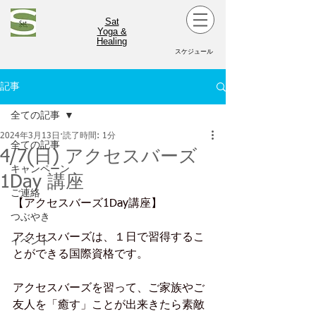
Sat
Yoga &
Healing
スケジュール
記事
全ての記事
2024年3月13日
読了時間: 1分
全ての記事
4/7(日) アクセスバーズ
キャンペーン
1Day 講座
ご連絡
【アクセスバーズ1Day講座】
つぶやき
アクセスバーズは、１日で習得するこ
イベント
とができる国際資格です。
アクセスバーズを習って、ご家族やご
友人を「癒す」ことが出来きたら素敵