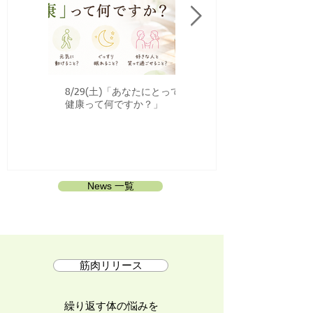
8/29(土)「あなたにとっての
「自分らしさを見つける」
健康って何ですか？」
ークショップ
News 一覧
筋肉リリース
繰り返す体の悩みを