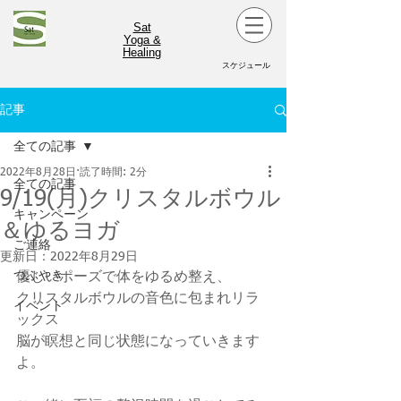
Sat
Yoga &
Healing
スケジュール
記事
全ての記事
2022年8月28日
読了時間: 2分
全ての記事
9/19(月)クリスタルボウル
キャンペーン
＆ゆるヨガ
ご連絡
更新日：
2022年8月29日
つぶやき
優しいポーズで体をゆるめ整え、
クリスタルボウルの音色に包まれリラ
イベント
ックス
脳が瞑想と同じ状態になっていきます
よ。