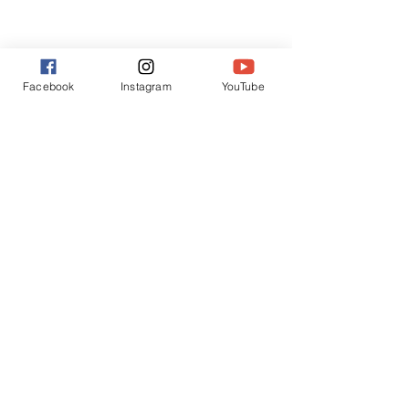
Facebook
Instagram
YouTube
https://video.wixstatic.com/video/6c08f9_f1d
5fd3044194f6c9cca4be80d7fdcae/1080p/mp
4/file.mp4