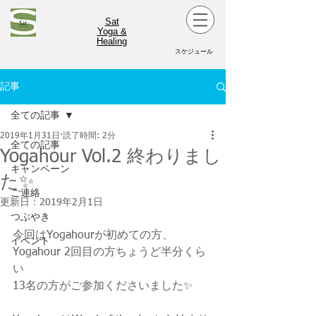
Sat
Yoga &
Healing
スケジュール
記事
全ての記事
2019年1月31日
読了時間: 2分
全ての記事
Yogahour Vol.2 終わりまし
キャンペーン
た✨
ご連絡
更新日：
2019年2月1日
つぶやき
今回はYogahourが初めての方、
イベント
Yogahour 2回目の方ちょうど半分くら
い
13名の方がご参加くださいました✨