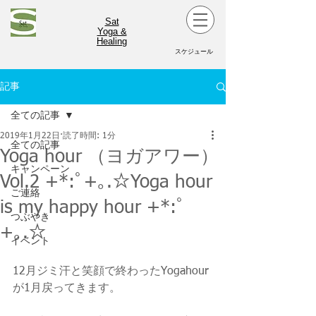
Sat
Yoga &
Healing
スケジュール
記事
全ての記事
2019年1月22日
読了時間: 1分
全ての記事
Yoga hour （ヨガアワー）
キャンペーン
Vol.2 +*:ﾟ+｡.☆Yoga hour
ご連絡
is my happy hour +*:ﾟ
つぶやき
+｡.☆
イベント
12月ジミ汗と笑顔で終わったYogahour
が1月戻ってきます。