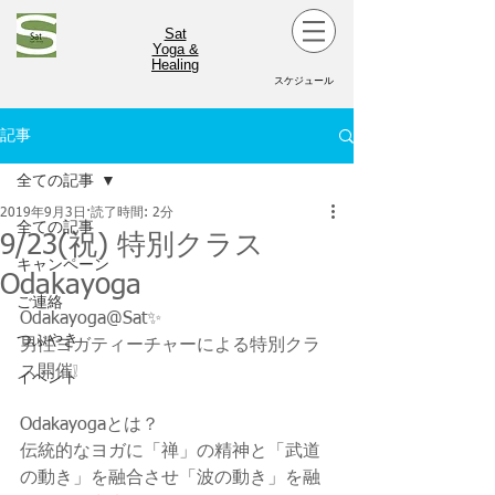
Sat
Yoga &
Healing
スケジュール
記事
全ての記事
2019年9月3日
読了時間: 2分
全ての記事
9/23(祝) 特別クラス
キャンペーン
Odakayoga
ご連絡
Odakayoga@Sat✨
つぶやき
男性ヨガティーチャーによる特別クラ
ス開催❕
イベント
Odakayogaとは？
伝統的なヨガに「禅」の精神と「武道
の動き」を融合させ「波の動き」を融