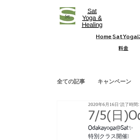
Sat
Yoga &
Healing
Home
SatYog
料金
全ての記事
キャンペーン
2020年6月16日
読了時間:
7/5(日)Od
Odakayoga@Sat✨
特別クラス開催❕