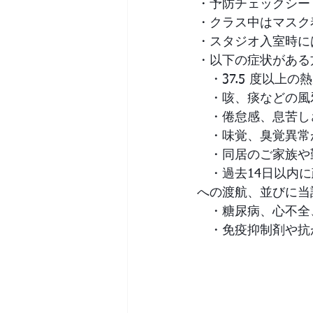
・予防チェックシー
・クラス中はマスク
・スタジオ⼊室時に
・以下の症状がある
　・37.5 度以上の
　・咳、痰などの風
　・倦怠感、息苦し
　・味覚、臭覚異常
　・同居のご家族や
　・過去14日以内
への渡航、並びに当
　・糖尿病、心不全
　・免疫抑制剤や抗