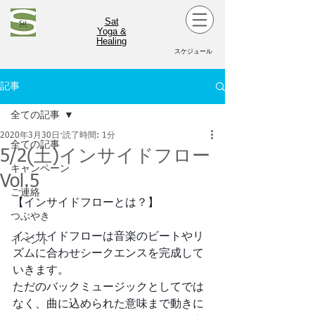
Sat
Yoga &
Healing
スケジュール
記事
全ての記事
2020年3月30日
読了時間: 1分
全ての記事
5/2(土)インサイドフロー
キャンペーン
Vol.5
ご連絡
【インサイドフローとは？】
つぶやき
インサイドフローは音楽のビートやリ
イベント
ズムに合わせシークエンスを完成して
いきます。
ただのバックミュージックとしてでは
なく、曲に込められた意味まで動きに