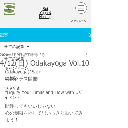
Sat
Yoga &
Healing
スケジュール
記事
全ての記事
2020年3月9日
読了時間: 2分
全ての記事
4/12(日) Odakayoga Vol.10
キャンペーン
Odakayoga@Sat✨
ご連絡
特別クラス開催❕
つぶやき
“Liquify Your Limits and Flow with Us”
イベント
間違ってもいいじゃない
心の制限を外して思いっきり動いてみ
よう！