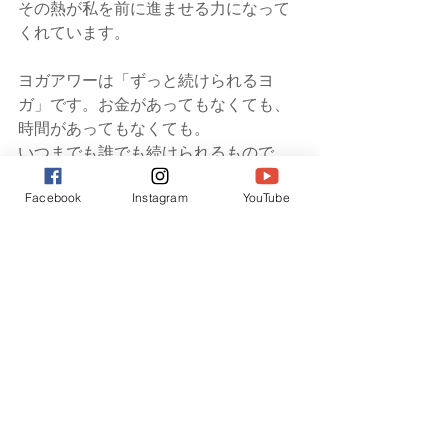
その熱が私を前に進ませる力になって
くれています。
ヨガアワーは「ずっと続けられるヨ
ガ」です。お金があってもなくても、
時間があってもなくても。
いつまでも誰でも続けられるもので
す。
Facebook
Instagram
YouTube
それを伝えていきたいという火、熱、
です。
いつも来てくださるみなさんにも感謝
しているし、今日もヨガアワーでみな
さんにいっぱい動いて、火を起こし
て、楽しく練習してもらいたいと思っ
ています。
from tomoko with love