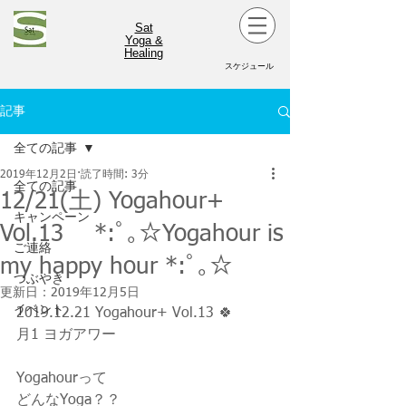
Sat
Yoga &
Healing
スケジュール
記事
全ての記事
2019年12月2日
読了時間: 3分
全ての記事
12/21(土) Yogahour+
キャンペーン
Vol.13 *:ﾟ｡☆Yogahour is
ご連絡
my happy hour *:ﾟ｡☆
つぶやき
更新日：
2019年12月5日
イベント
2019.12.21 Yogahour+ Vol.13 🍀
月1 ヨガアワー
Yogahourって
どんなYoga？？