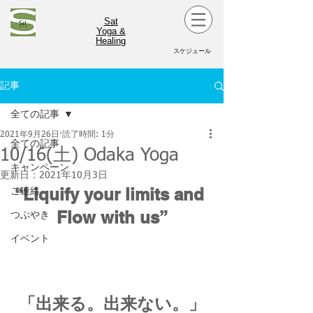
Sat
Yoga &
Healing
スケジュール
記事
全ての記事
2021年9月26日
読了時間: 1分
全ての記事
10/16(土) Odaka Yoga
キャンペーン
更新日：
2021年10月3日
“Liquify your limits and 
ご連絡
Flow with us”
つぶやき
イベント
「出来る。出来ない。」