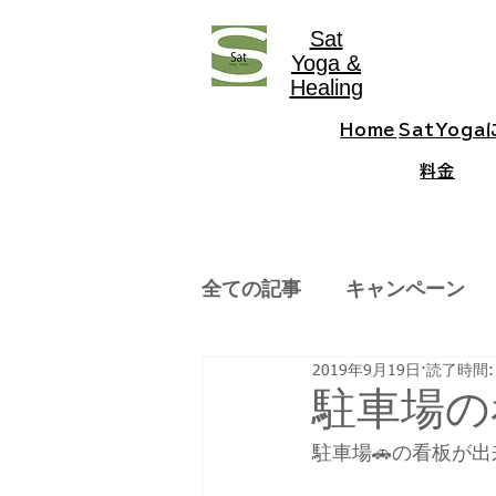
Sat
Yoga &
Healing
Home
SatYog
料金
全ての記事
キャンペーン
2019年9月19日
読了時間:
駐車場の
駐車場🚗の看板が出