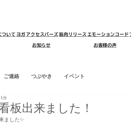
aについて
ヨガ
アクセスバーズ
筋肉リリース
エモーションコード
お知らせ
お客様の声
ご連絡
つぶやき
イベント
 1分
看板出来ました！
来ました✨