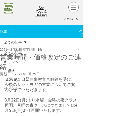
Sat
Yoga &
Healing
スケジュール
記事
全ての記事
2021年3月21日
読了時間: 1分
全ての記事
営業時間・価格改定のご連
キャンペーン
絡
ご連絡
更新日：
2021年3月29日
３月２１日緊急事態宣言解除を受け、
つぶやき
今後のサットヨガの営業についてご案
イベント
内させていただきます。
3月22日(月)より水曜・金曜の夜クラス
再開。月曜の夜クラスにつきましては4
月5日(月)より再開いたします。