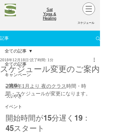
Sat
Yoga &
Healing
スケジュール
記事
全ての記事
2018年12月18日
読了時間: 1分
全ての記事
スケジュール変更のご案内
キャンペーン
ご連絡
2019年1月より 夜のクラス
時間・時
間・スケジュールが変更になります。
つぶやき
イベント
開始時間が15分遅く19：
45スタート