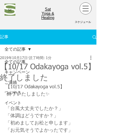
Sat
Yoga &
Healing
スケジュール
記事
全ての記事
2019年10月17日
読了時間: 1分
全ての記事
【10/17 Odakayoga vol.5】
キャンペーン
終了しました
ご連絡
【10/17 Odakayoga vol.5】
つぶやき
 終了いたしました✨
イベント
「台風大丈夫でしたか？」
「体調はどうですか？」
「初めましてお松と申します」
「お元気そうでよかったです」