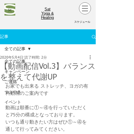
Sat
Yoga &
Healing
スケジュール
記事
全ての記事
2020年5月4日
読了時間: 2分
全ての記事
【動画配信Vol.3】バランス
キャンペーン
を整えて代謝UP
ご連絡
お家でも出来る ストレッチ、ヨガの有
つぶやき
料動画のご案内です
イベント
動画は順番に①～④を行っていただく
と75分の構成となっております。
いつも通り動きたい方はぜひ①～④を
通して行ってみてください。