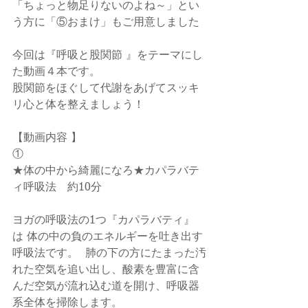
「ちょっと物足りないのよね～」とい
う方に「⑤おまけ」もご用意しました
今回は『呼吸と股関節 』をテーマにし
た動画４本です。
股関節をほぐして代謝をあげてスッキ
リ心と体を整えましょう！
【動画内容 】  
①
★体の中から綺麗になろ★カパラバテ
ィ呼吸法　約10分
ヨガの呼吸法の1つ『カパラバティ』
は 体の中の負のエネルギーを吐き出す
呼吸法です。  肺の下の方にたまった汚
れた空気を追い出し、酸素を豊富に含
んだ空気が流れ込む道を開け、呼吸器
系全体を掃除します。